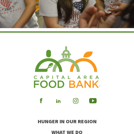
Visit
Visit
Visit
Visit
our
our
our
our
HUNGER IN OUR REGION
Facebook
Instagram
Youtube
LinkedIn
WHAT WE DO