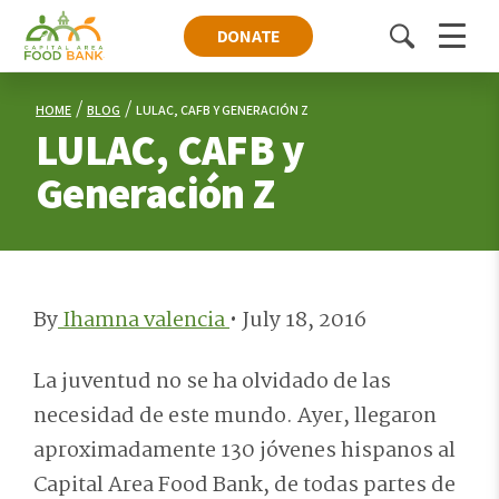
DONATE
Toggle
Menu
search
HOME
BLOG
LULAC, CAFB Y GENERACIÓN Z
LULAC, CAFB y
Generación Z
By
Ihamna valencia
•
July 18, 2016
La juventud no se ha olvidado de las
necesidad de este mundo. Ayer, llegaron
aproximadamente 130 jóvenes hispanos al
Capital Area Food Bank, de todas partes de