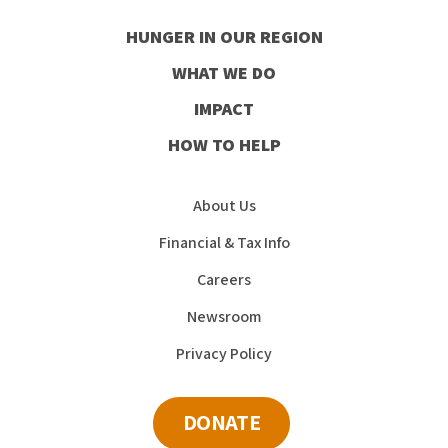
our
our
our
our
HUNGER IN OUR REGION
Facebook
Instagram
Youtube
LinkedIn
WHAT WE DO
IMPACT
HOW TO HELP
About Us
Financial & Tax Info
Careers
Newsroom
Privacy Policy
DONATE